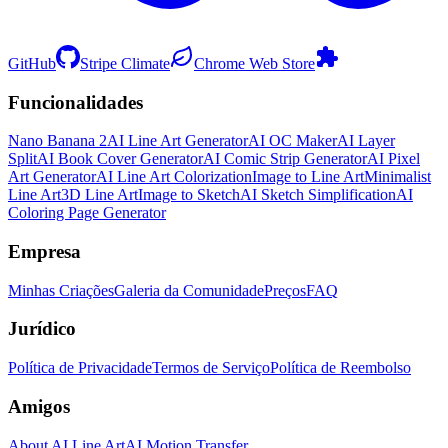
GitHub
Stripe Climate
Chrome Web Store
Funcionalidades
Nano Banana 2
AI Line Art Generator
AI OC Maker
AI Layer
Split
AI Book Cover Generator
AI Comic Strip Generator
AI Pixel
Art Generator
AI Line Art Colorization
Image to Line Art
Minimalist
Line Art
3D Line Art
Image to Sketch
AI Sketch Simplification
AI
Coloring Page Generator
Empresa
Minhas Criações
Galeria da Comunidade
Preços
FAQ
Jurídico
Política de Privacidade
Termos de Serviço
Política de Reembolso
Amigos
About AI Line Art
AI Motion Transfer