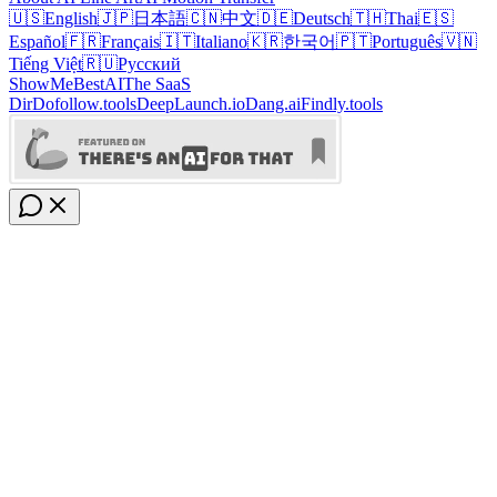
🇺🇸
English
🇯🇵
日本語
🇨🇳
中文
🇩🇪
Deutsch
🇹🇭
Thai
🇪🇸
Español
🇫🇷
Français
🇮🇹
Italiano
🇰🇷
한국어
🇵🇹
Português
🇻🇳
Tiếng Việt
🇷🇺
Русский
ShowMeBestAI
The SaaS
Dir
Dofollow.tools
DeepLaunch.io
Dang.ai
Findly.tools