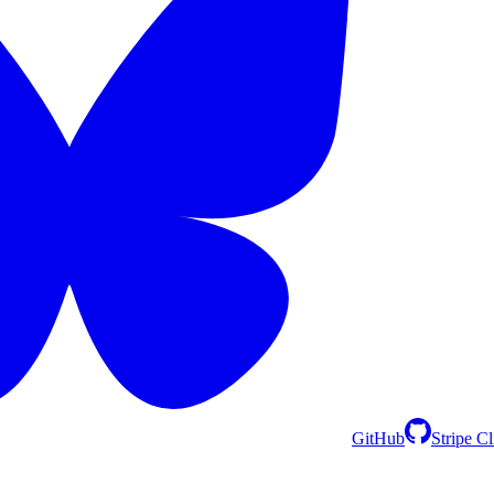
GitHub
Stripe C