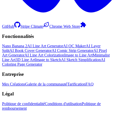
GitHub
Stripe Climate
Chrome Web Store
Fonctionnalités
Nano Banana 2
AI Line Art Generator
AI OC Maker
AI Layer
Split
AI Book Cover Generator
AI Comic Strip Generator
AI Pixel
Art Generator
AI Line Art Colorization
Image to Line Art
Minimalist
Line Art
3D Line Art
Image to Sketch
AI Sketch Simplification
AI
Coloring Page Generator
Entreprise
Mes Créations
Galerie de la communauté
Tarification
FAQ
Légal
Politique de confidentialité
Conditions d'utilisation
Politique de
remboursement