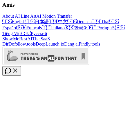
Amis
About AI Line Art
AI Motion Transfer
🇺🇸
English
🇯🇵
日本語
🇨🇳
中文
🇩🇪
Deutsch
🇹🇭
Thai
🇪🇸
Español
🇫🇷
Français
🇮🇹
Italiano
🇰🇷
한국어
🇵🇹
Português
🇻🇳
Tiếng Việt
🇷🇺
Русский
ShowMeBestAI
The SaaS
Dir
Dofollow.tools
DeepLaunch.io
Dang.ai
Findly.tools