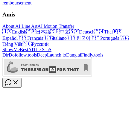
remboursement
Amis
About AI Line Art
AI Motion Transfer
🇺🇸
English
🇯🇵
日本語
🇨🇳
中文
🇩🇪
Deutsch
🇹🇭
Thai
🇪🇸
Español
🇫🇷
Français
🇮🇹
Italiano
🇰🇷
한국어
🇵🇹
Português
🇻🇳
Tiếng Việt
🇷🇺
Русский
ShowMeBestAI
The SaaS
Dir
Dofollow.tools
DeepLaunch.io
Dang.ai
Findly.tools