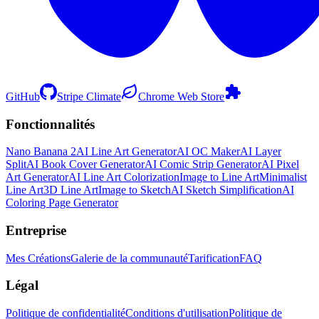
GitHub
Stripe Climate
Chrome Web Store
Fonctionnalités
Nano Banana 2
AI Line Art Generator
AI OC Maker
AI Layer
Split
AI Book Cover Generator
AI Comic Strip Generator
AI Pixel
Art Generator
AI Line Art Colorization
Image to Line Art
Minimalist
Line Art
3D Line Art
Image to Sketch
AI Sketch Simplification
AI
Coloring Page Generator
Entreprise
Mes Créations
Galerie de la communauté
Tarification
FAQ
Légal
Politique de confidentialité
Conditions d'utilisation
Politique de