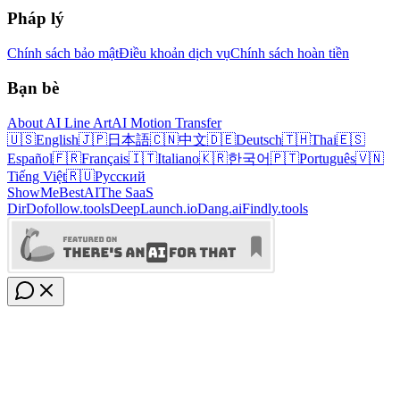
Pháp lý
Chính sách bảo mật
Điều khoản dịch vụ
Chính sách hoàn tiền
Bạn bè
About AI Line Art
AI Motion Transfer
🇺🇸
English
🇯🇵
日本語
🇨🇳
中文
🇩🇪
Deutsch
🇹🇭
Thai
🇪🇸
Español
🇫🇷
Français
🇮🇹
Italiano
🇰🇷
한국어
🇵🇹
Português
🇻🇳
Tiếng Việt
🇷🇺
Русский
ShowMeBestAI
The SaaS
Dir
Dofollow.tools
DeepLaunch.io
Dang.ai
Findly.tools