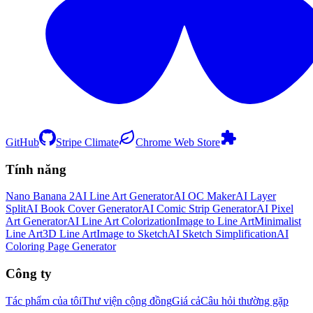
GitHub
Stripe Climate
Chrome Web Store
Tính năng
Nano Banana 2
AI Line Art Generator
AI OC Maker
AI Layer
Split
AI Book Cover Generator
AI Comic Strip Generator
AI Pixel
Art Generator
AI Line Art Colorization
Image to Line Art
Minimalist
Line Art
3D Line Art
Image to Sketch
AI Sketch Simplification
AI
Coloring Page Generator
Công ty
Tác phẩm của tôi
Thư viện cộng đồng
Giá cả
Câu hỏi thường gặp