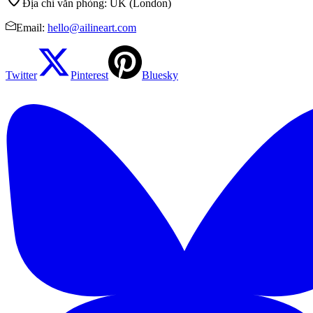
Địa chỉ văn phòng
:
UK (London)
Email
:
hello@ailineart.com
Twitter
Pinterest
Bluesky