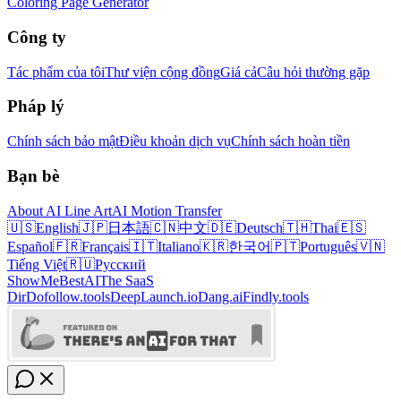
Coloring Page Generator
Công ty
Tác phẩm của tôi
Thư viện cộng đồng
Giá cả
Câu hỏi thường gặp
Pháp lý
Chính sách bảo mật
Điều khoản dịch vụ
Chính sách hoàn tiền
Bạn bè
About AI Line Art
AI Motion Transfer
🇺🇸
English
🇯🇵
日本語
🇨🇳
中文
🇩🇪
Deutsch
🇹🇭
Thai
🇪🇸
Español
🇫🇷
Français
🇮🇹
Italiano
🇰🇷
한국어
🇵🇹
Português
🇻🇳
Tiếng Việt
🇷🇺
Русский
ShowMeBestAI
The SaaS
Dir
Dofollow.tools
DeepLaunch.io
Dang.ai
Findly.tools