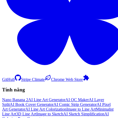
GitHub
Stripe Climate
Chrome Web Store
Tính năng
Nano Banana 2
AI Line Art Generator
AI OC Maker
AI Layer
Split
AI Book Cover Generator
AI Comic Strip Generator
AI Pixel
Art Generator
AI Line Art Colorization
Image to Line Art
Minimalist
Line Art
3D Line Art
Image to Sketch
AI Sketch Simplification
AI