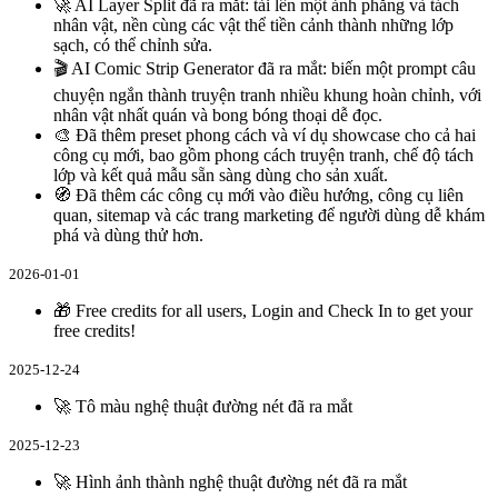
🚀 AI Layer Split đã ra mắt: tải lên một ảnh phẳng và tách
nhân vật, nền cùng các vật thể tiền cảnh thành những lớp
sạch, có thể chỉnh sửa.
🎬 AI Comic Strip Generator đã ra mắt: biến một prompt câu
chuyện ngắn thành truyện tranh nhiều khung hoàn chỉnh, với
nhân vật nhất quán và bong bóng thoại dễ đọc.
🎨 Đã thêm preset phong cách và ví dụ showcase cho cả hai
công cụ mới, bao gồm phong cách truyện tranh, chế độ tách
lớp và kết quả mẫu sẵn sàng dùng cho sản xuất.
🧭 Đã thêm các công cụ mới vào điều hướng, công cụ liên
quan, sitemap và các trang marketing để người dùng dễ khám
phá và dùng thử hơn.
2026-01-01
🎁 Free credits for all users, Login and Check In to get your
free credits!
2025-12-24
🚀 Tô màu nghệ thuật đường nét đã ra mắt
2025-12-23
🚀 Hình ảnh thành nghệ thuật đường nét đã ra mắt