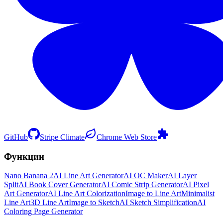
GitHub
Stripe Climate
Chrome Web Store
Функции
Nano Banana 2
AI Line Art Generator
AI OC Maker
AI Layer
Split
AI Book Cover Generator
AI Comic Strip Generator
AI Pixel
Art Generator
AI Line Art Colorization
Image to Line Art
Minimalist
Line Art
3D Line Art
Image to Sketch
AI Sketch Simplification
AI
Coloring Page Generator