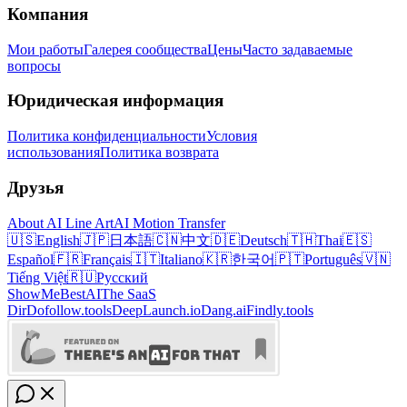
Компания
Мои работы
Галерея сообщества
Цены
Часто задаваемые
вопросы
Юридическая информация
Политика конфиденциальности
Условия
использования
Политика возврата
Друзья
About AI Line Art
AI Motion Transfer
🇺🇸
English
🇯🇵
日本語
🇨🇳
中文
🇩🇪
Deutsch
🇹🇭
Thai
🇪🇸
Español
🇫🇷
Français
🇮🇹
Italiano
🇰🇷
한국어
🇵🇹
Português
🇻🇳
Tiếng Việt
🇷🇺
Русский
ShowMeBestAI
The SaaS
Dir
Dofollow.tools
DeepLaunch.io
Dang.ai
Findly.tools