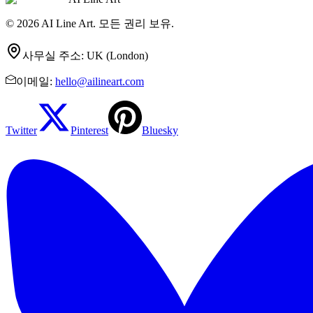
© 2026 AI Line Art. 모든 권리 보유.
사무실 주소
:
UK (London)
이메일
:
hello@ailineart.com
Twitter
Pinterest
Bluesky