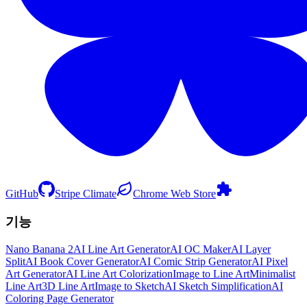
GitHub
Stripe Climate
Chrome Web Store
기능
Nano Banana 2
AI Line Art Generator
AI OC Maker
AI Layer
Split
AI Book Cover Generator
AI Comic Strip Generator
AI Pixel
Art Generator
AI Line Art Colorization
Image to Line Art
Minimalist
Line Art
3D Line Art
Image to Sketch
AI Sketch Simplification
AI
Coloring Page Generator