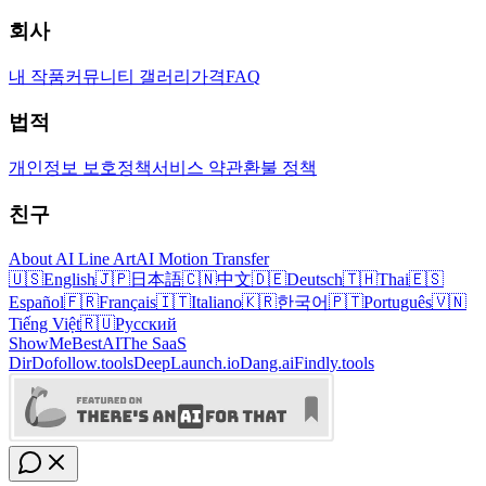
회사
내 작품
커뮤니티 갤러리
가격
FAQ
법적
개인정보 보호정책
서비스 약관
환불 정책
친구
About AI Line Art
AI Motion Transfer
🇺🇸
English
🇯🇵
日本語
🇨🇳
中文
🇩🇪
Deutsch
🇹🇭
Thai
🇪🇸
Español
🇫🇷
Français
🇮🇹
Italiano
🇰🇷
한국어
🇵🇹
Português
🇻🇳
Tiếng Việt
🇷🇺
Русский
ShowMeBestAI
The SaaS
Dir
Dofollow.tools
DeepLaunch.io
Dang.ai
Findly.tools