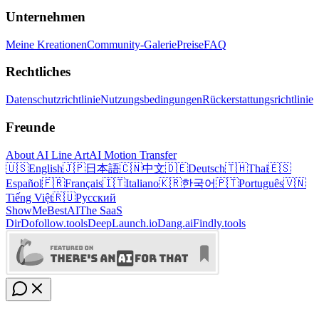
Unternehmen
Meine Kreationen
Community-Galerie
Preise
FAQ
Rechtliches
Datenschutzrichtlinie
Nutzungsbedingungen
Rückerstattungsrichtlinie
Freunde
About AI Line Art
AI Motion Transfer
🇺🇸
English
🇯🇵
日本語
🇨🇳
中文
🇩🇪
Deutsch
🇹🇭
Thai
🇪🇸
Español
🇫🇷
Français
🇮🇹
Italiano
🇰🇷
한국어
🇵🇹
Português
🇻🇳
Tiếng Việt
🇷🇺
Русский
ShowMeBestAI
The SaaS
Dir
Dofollow.tools
DeepLaunch.io
Dang.ai
Findly.tools