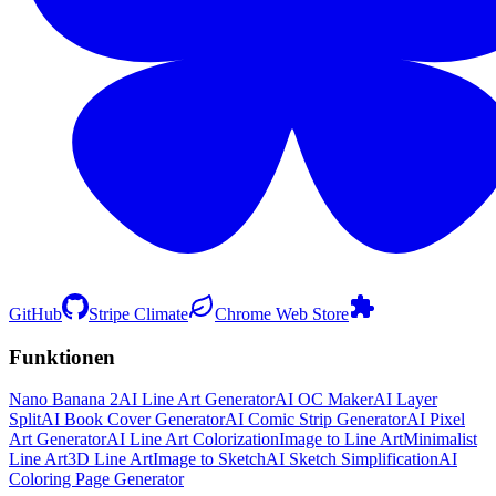
GitHub
Stripe Climate
Chrome Web Store
Funktionen
Nano Banana 2
AI Line Art Generator
AI OC Maker
AI Layer
Split
AI Book Cover Generator
AI Comic Strip Generator
AI Pixel
Art Generator
AI Line Art Colorization
Image to Line Art
Minimalist
Line Art
3D Line Art
Image to Sketch
AI Sketch Simplification
AI
Coloring Page Generator