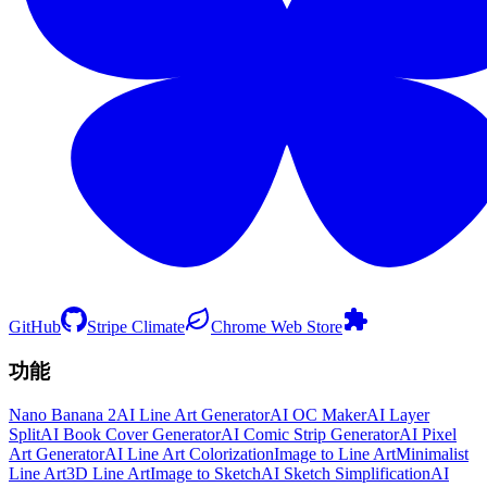
GitHub
Stripe Climate
Chrome Web Store
功能
Nano Banana 2
AI Line Art Generator
AI OC Maker
AI Layer
Split
AI Book Cover Generator
AI Comic Strip Generator
AI Pixel
Art Generator
AI Line Art Colorization
Image to Line Art
Minimalist
Line Art
3D Line Art
Image to Sketch
AI Sketch Simplification
AI