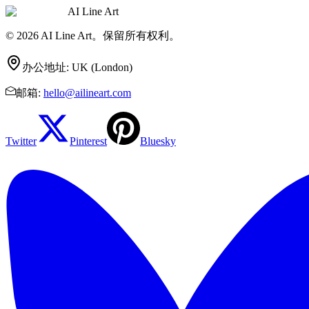
AI Line Art
© 2026 AI Line Art。保留所有权利。
办公地址
:
UK (London)
邮箱
:
hello@ailineart.com
Twitter
Pinterest
Bluesky