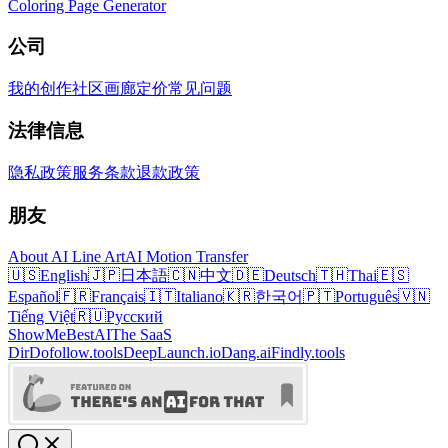
Coloring Page Generator
公司
我的创作
社区画廊
定价
常见问题
法律信息
隐私政策
服务条款
退款政策
朋友
About AI Line Art
AI Motion Transfer
🇺🇸
English
🇯🇵
日本語
🇨🇳
中文
🇩🇪
Deutsch
🇹🇭
Thai
🇪🇸
Español
🇫🇷
Français
🇮🇹
Italiano
🇰🇷
한국어
🇵🇹
Português
🇻🇳
Tiếng Việt
🇷🇺
Русский
ShowMeBestAI
The SaaS
Dir
Dofollow.tools
DeepLaunch.io
Dang.ai
Findly.tools